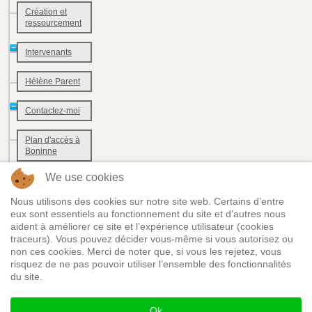
Création et
ressourcement
Intervenants
Hélène Parent
Contactez-moi
Plan d'accès à
Boninne
We use cookies
Plan d'accès à
Froyennes
Nous utilisons des cookies sur notre site web. Certains d’entre
eux sont essentiels au fonctionnement du site et d’autres nous
Calendrier
aident à améliorer ce site et l’expérience utilisateur (cookies
traceurs). Vous pouvez décider vous-même si vous autorisez ou
non ces cookies. Merci de noter que, si vous les rejetez, vous
risquez de ne pas pouvoir utiliser l’ensemble des fonctionnalités
Vie privée & mentions légales
du site.
Plan du site
Ok