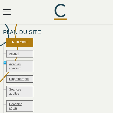
Mobile Menu Toggle
PLAN DU SITE
Main Menu
Accueil
Avec les
chevaux
Hippothérapie
Séances
adultes
Coaching
équin